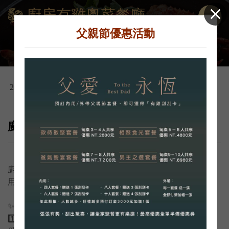
廚房有雞粵菜餐廳
父親節優惠活動
2025-10-08
廚房有雞8大好康 雞不可失
廚房有雞 8 大好康 ‧ 雞不可失
用心堅持美味，優惠不間斷！快揪親友一起來享受～
✨ 優惠內容 ✨
1️⃣ 壽星獨享 🎂 當日用餐享櫻桃鴨捲蛋糕再贈送生日禮乙