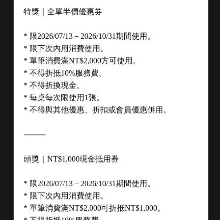
特獎｜全單半價優惠券

中華總店
訂購專線：06-2882656
* 限2026/07/13－2026/10/31期間使用。

台南市東區中華東路三段300號
* 限下次內用消費使用。

傳真：06-2894175
* 單筆消費滿NT$2,000方可使用。

* 不得折抵10%服務費。

prty222@yahoo.com.tw
* 不得折換現金。

* 每桌每次限使用1張。

北安旗艦店
* 不得與其他優惠、折扣或會員優惠併用。

訂購專線：06-2832929
台南市北區北安路一段161號
⸻

頭獎｜NT$1,000現金抵用券

北安旗艦店A2館宴會廳
服務專線：06-2832929
* 限2026/07/13－2026/10/31期間使用。

台南市北區育成路106號2樓
* 限下次內用消費使用。

* 單筆消費滿NT$2,000可折抵NT$1,000。

專用停車場