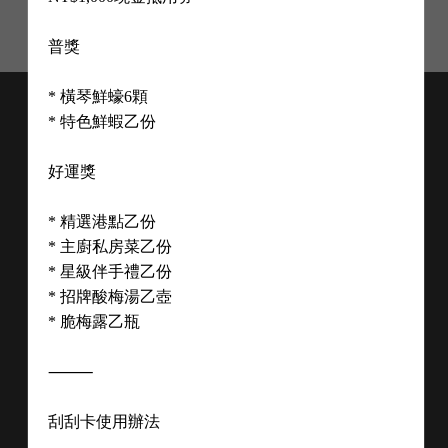
普獎

* 橫琴鮮蠔6顆

* 特色鮮蝦乙份

好運獎

* 精選港點乙份

* 主廚私房菜乙份

* 星級伴手禮乙份

* 招牌酸梅湯乙壺

* 脆梅露乙瓶

購物須知
線上購物
⸻

餐廳位置
友站連結
求才專區
刮刮卡使用辦法
