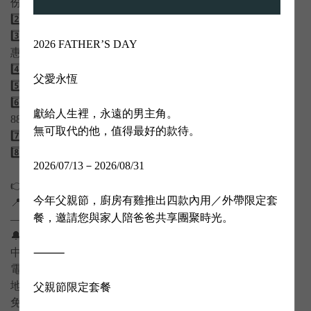
份， 當月用餐享特調飲料(瓶)再贈送生日禮乙份
2️⃣ 會員好禮 💌 每日簽到，消費滿1000即贈100贈品券
3️⃣ 打卡送好康 📸 上傳FB/IG/TikTok ，即享有現折100元優
2026 FATHER’S DAY

惠
4️⃣ 好評回饋 🌟 Google五星評論即贈甜點乙份
父愛永恆

5️⃣ 親子童樂 👶 點餐即贈小朋友玩具乙份
6️⃣ 樂齡聚點 👴👵 平日凡60歲以上民眾來用餐，享4人同行
獻給人生裡，永遠的男主角。

88折優惠
無可取代的他，值得最好的款待。

7️⃣ 平日揪團 🍲 6人以上同行享，廚房有雞幫您加菜
8️⃣ 外帶集星 ⭐️ 滿額集星換招牌菜蟹黃芙蓉豆腐
2026/07/13－2026/08/31

👉 趕快揪團一起來「廚房有雞」
今年父親節，廚房有雞推出四款內用／外帶限定套
📍 美味就在這裡，不來就太可惜啦！
餐，邀請您與家人陪爸爸共享團聚時光。

————————————————————
🔔店家資訊
⸻

中華總店
電話｜(06)288-2656
地址｜台南市東區中華東路三段300號
父親節限定套餐

免費停車｜文化中心特約停車場，消費可抵 2 小時