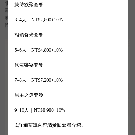
北安旗艦店 & A2館宴會廳
款待歡聚套餐

電話｜(06)283-2929
地址｜北區北安路一段161號／育成路106號2樓
3–4人｜NT$2,800+10%

停車場｜A2館對面專用停車場
相聚食光套餐

5–6人｜NT$4,800+10%

爸氣饗宴套餐

7–8人｜NT$7,200+10%

男主之選套餐

9–10人｜NT$8,980+10%

※詳細菜單內容請參閱套餐介紹。
